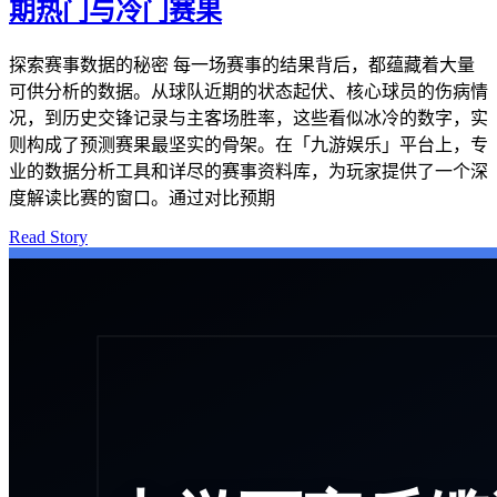
期热门与冷门赛果
探索赛事数据的秘密 每一场赛事的结果背后，都蕴藏着大量
可供分析的数据。从球队近期的状态起伏、核心球员的伤病情
况，到历史交锋记录与主客场胜率，这些看似冰冷的数字，实
则构成了预测赛果最坚实的骨架。在「九游娱乐」平台上，专
业的数据分析工具和详尽的赛事资料库，为玩家提供了一个深
度解读比赛的窗口。通过对比预期
Read Story