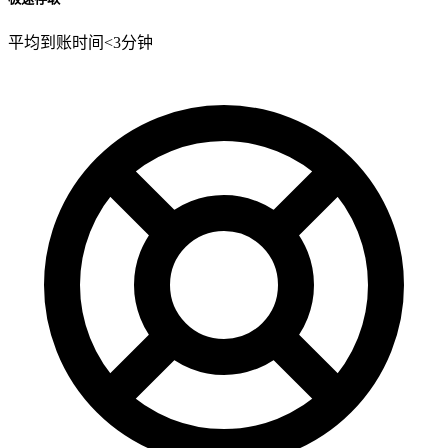
平均到账时间<3分钟