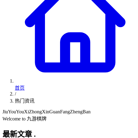
首页
/
热门资讯
JiuYouYouXiZhongXinGuanFangZhengBan
Welcome to 九游棋牌
最新文章
.