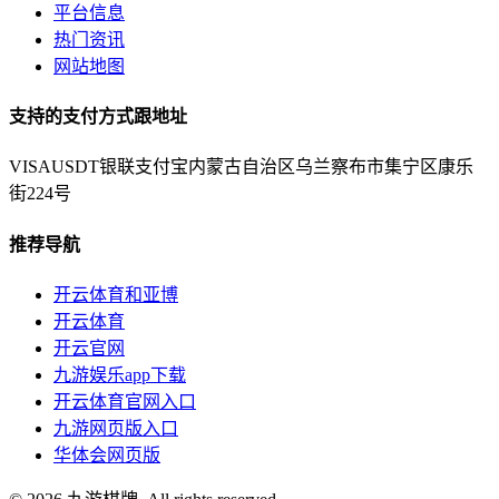
平台信息
热门资讯
网站地图
支持的支付方式跟地址
VISA
USDT
银联
支付宝
内蒙古自治区乌兰察布市集宁区康乐
街224号
推荐导航
开云体育和亚博
开云体育
开云官网
九游娱乐app下载
开云体育官网入口
九游网页版入口
华体会网页版