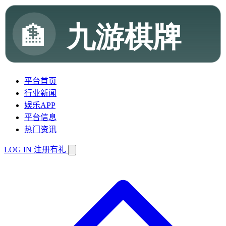
平台首页
行业新闻
娱乐APP
平台信息
热门资讯
LOG IN
注册有礼