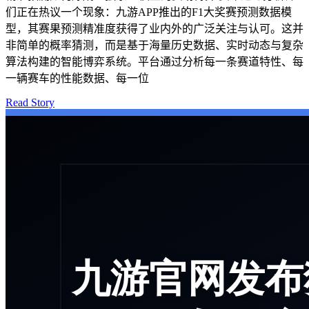
们正在热议一个现象：九游APP推出的F1大奖赛预测数据模
型，其赛果预测精准度获得了业内外的广泛关注与认可。这并
非简单的概率猜测，而是基于海量历史数据、实时动态与复杂
算法构建的智能博弈系统。平台通过分析每一条赛道特性、每
一辆赛车的性能数据、每一位
Read Story