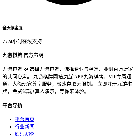
全天候客服
7x24小时在线支持
九游棋牌 官方声明
九游棋牌 🎉 选择九游棋牌，选择专业与稳定，亚洲百万玩家
的共同心声。 九游棋牌网站,九游APP,九游棋牌。VIP专属通
道，大额玩家尊享服务，极速存取无限制。 立即注册九游棋
牌，免费试玩+真人演示，等你来体验。
平台导航
平台首页
行业新闻
娱乐APP