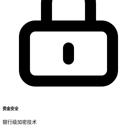
资金安全
银行级加密技术