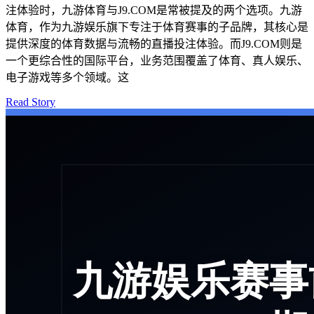
注体验时，九游体育与J9.COM是常被提及的两个选项。九游
体育，作为九游娱乐旗下专注于体育赛事的子品牌，其核心是
提供深度的体育数据与流畅的直播投注体验。而J9.COM则是
一个更综合性的国际平台，业务范围覆盖了体育、真人娱乐、
电子游戏等多个领域。这
Read Story