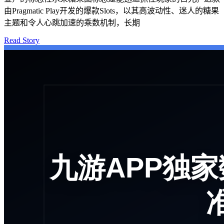
由Pragmatic Play开发的爆款Slots，以其高波动性、迷人的糖果
主题和令人心跳加速的乘数机制，长期
Read Story