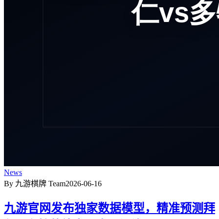
News
By 九游棋牌 Team
2026-06-16
九游官网发布独家数据模型，精准预测拜