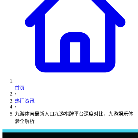
首页
/
热门资讯
/
九游体育最新入口九游棋牌平台深度对比，九游娱乐体
验全解析