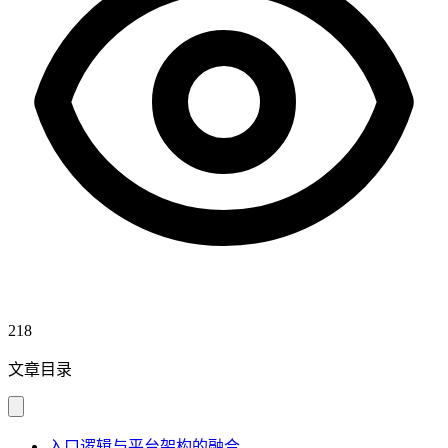
218
文章目录
入口逻辑与平台架构的融合