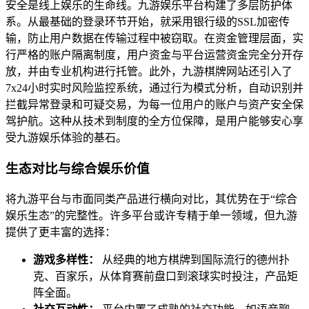
安全是线上娱乐的生命线。九游娱乐平台构建了多层防护体
系。从最基础的登录环节开始，就采用银行级的SSL加密传
输，防止用户数据在传输过程中被窃取。在资金管理层面，实
行严格的账户隔离制度，用户资金与平台运营资金完全分开存
放，并由专业机构进行托管。此外，九游棋牌网站还引入了
7x24小时实时风险监控系统，通过行为模式分析，自动识别并
拦截异常登录和可疑交易，为每一位用户的账户与资产安全保
驾护航。这种从技术到制度的全方位保障，是用户能够安心享
受九游娱乐体验的基石。
生态对比与综合娱乐价值
将九游平台与市面同类产品进行横向对比，其优势在于“综合
娱乐生态”的完整性。许多平台或许专精于单一领域，但九游
提供了更丰富的选择：
游戏多样性：
从经典的地方棋牌到国际流行的德州扑
克、百家乐，从体育赛前盘口到滚球实时投注，产品矩
阵全面。