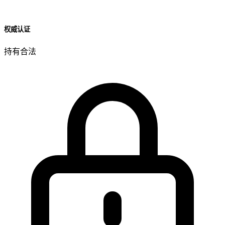
权威认证
持有合法