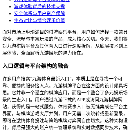
游戏体验背后的技术支撑
安全体系与用户资产保障
生态对比与综合娱乐价值
面对市场上琳琅满目的棋牌娱乐平台，用户如何选择一款兼具
安全、流畅与丰富玩法的产品，成为核心关切。今天，我们将
对九游棋牌平台及其体育入口进行深度拆解，从底层技术到上
层体验，全面解析九游娱乐的魅力所在。
入口逻辑与平台架构的融合
许多用户搜索“九游体育最新入口”，本质上是在寻找一个可
靠、便捷的服务接入点。九游棋牌平台在这方面的设计颇具巧
思。它并非一个孤立的棋牌应用，而是一个整合了多元娱乐场
景的生态入口。用户通过九游下载的APP或访问九游棋牌网
站，获得的是一站式服务。体育赛事入口被无缝集成在平台主
界面，与棋牌游戏大厅并列，用户无需二次跳转或重新登录，
即可在激情体育投注与策略棋牌对弈间自由切换。这种架构设
计，背后是强大的账户统一管理系统和实时数据同步技术，确