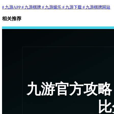
# 九游APP
# 九游棋牌
# 九游娱乐
# 九游下载
# 九游棋牌网站
相关推荐