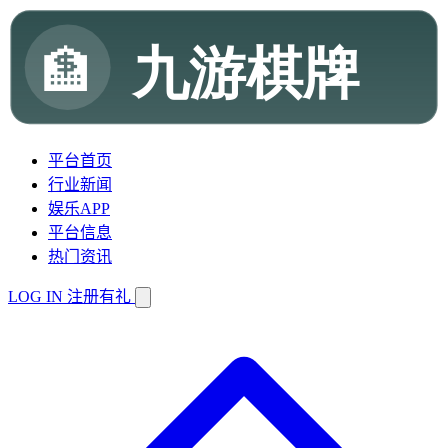
平台首页
行业新闻
娱乐APP
平台信息
热门资讯
LOG IN
注册有礼