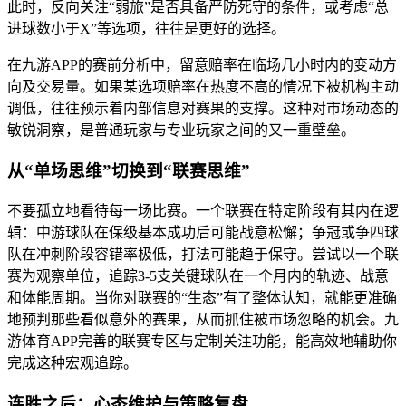
此时，反向关注“弱旅”是否具备严防死守的条件，或考虑“总
进球数小于X”等选项，往往是更好的选择。
在九游APP的赛前分析中，留意赔率在临场几小时内的变动方
向及交易量。如果某选项赔率在热度不高的情况下被机构主动
调低，往往预示着内部信息对赛果的支撑。这种对市场动态的
敏锐洞察，是普通玩家与专业玩家之间的又一重壁垒。
从“单场思维”切换到“联赛思维”
不要孤立地看待每一场比赛。一个联赛在特定阶段有其内在逻
辑：中游球队在保级基本成功后可能战意松懈；争冠或争四球
队在冲刺阶段容错率极低，打法可能趋于保守。尝试以一个联
赛为观察单位，追踪3-5支关键球队在一个月内的轨迹、战意
和体能周期。当你对联赛的“生态”有了整体认知，就能更准确
地预判那些看似意外的赛果，从而抓住被市场忽略的机会。九
游体育APP完善的联赛专区与定制关注功能，能高效地辅助你
完成这种宏观追踪。
连胜之后：心态维护与策略复盘