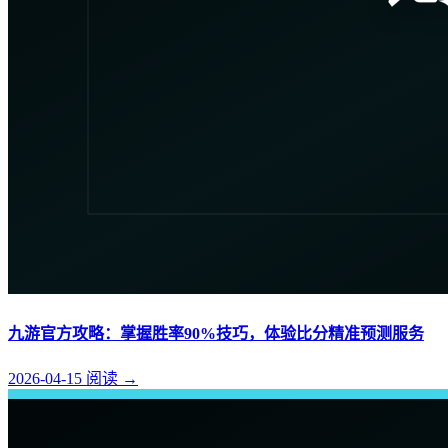
九游官方攻略：掌握胜率90%技巧，体验比分精准预测服务
2026-04-15
阅读
→