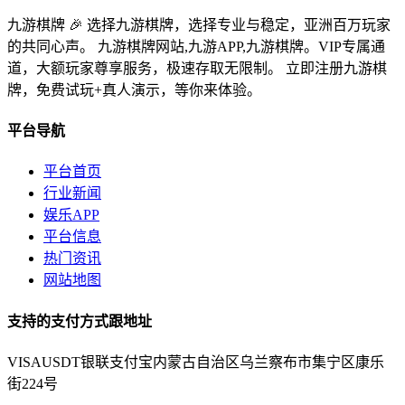
九游棋牌 🎉 选择九游棋牌，选择专业与稳定，亚洲百万玩家
的共同心声。 九游棋牌网站,九游APP,九游棋牌。VIP专属通
道，大额玩家尊享服务，极速存取无限制。 立即注册九游棋
牌，免费试玩+真人演示，等你来体验。
平台导航
平台首页
行业新闻
娱乐APP
平台信息
热门资讯
网站地图
支持的支付方式跟地址
VISA
USDT
银联
支付宝
内蒙古自治区乌兰察布市集宁区康乐
街224号