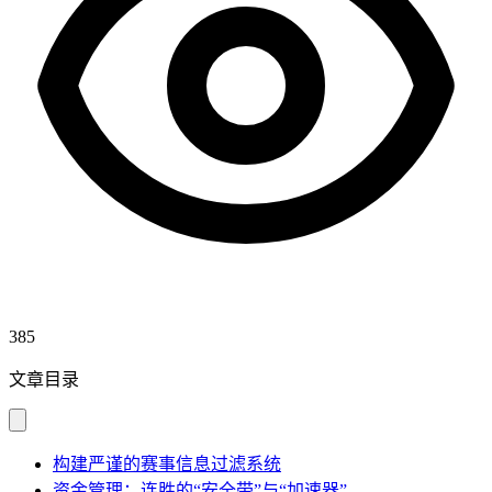
385
文章目录
构建严谨的赛事信息过滤系统
资金管理：连胜的“安全带”与“加速器”