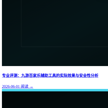
专业评测：九游百家乐辅助工具的实际效果与安全性分析
2026-06-01
阅读
→