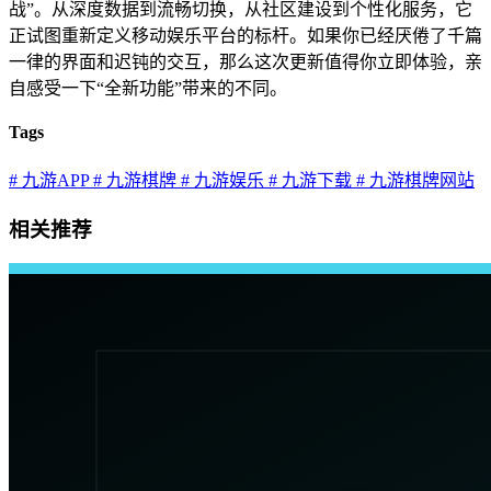
战”。从深度数据到流畅切换，从社区建设到个性化服务，它
正试图重新定义移动娱乐平台的标杆。如果你已经厌倦了千篇
一律的界面和迟钝的交互，那么这次更新值得你立即体验，亲
自感受一下“全新功能”带来的不同。
Tags
# 九游APP
# 九游棋牌
# 九游娱乐
# 九游下载
# 九游棋牌网站
相关推荐