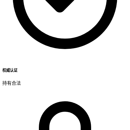
权威认证
持有合法