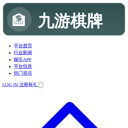
平台首页
行业新闻
娱乐APP
平台信息
热门资讯
LOG IN
注册有礼